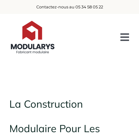
Passer
Contactez-nous au 05 34 58 05 22
au
contenu
Tog
Nav
ACCUEIL
USAGES
REALISATIONS
La Construction
ACTUALITÉS
DEMANDE DE DEVIS
Modulaire Pour Les