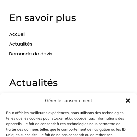
En savoir plus
Accueil
Actualités
Demande de devis
Actualités
Les différents usages de la construction modulaire
Gérer le consentement
en résumé
Pour offrir les meilleures expériences, nous utilisons des technologies
Commerces modulaires, la solution rapide et
telles que les cookies pour stocker et/ou accéder aux informations des
flexible
appareils. Le fait de consentir à ces technologies nous permettra de
traiter des données telles que le comportement de navigation ou les ID
Club nautiques, infrastructures touristiques,
uniques sur ce site. Le fait de ne pas consentir ou de retirer son