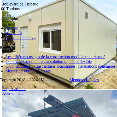
, Boulevard de Thibaud
100 Toulouse
 savoir plus
Accueil
Actualités
Demande de devis
tualités
Les différents usages de la construction modulaire en résumé
Commerces modulaires, la solution rapide et flexible
Club nautiques, infrastructures touristiques, installations éphémère
Monter un kiosque à pizzas
Copyright 2018 – 2024 | Modularys.com |
Mentions Légales
Page load link
Aller en haut