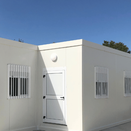
14:00+01:00
timent administratif de 130m².
itaires.
our une pose sur site clé en main à l’image d’une construction tradition
et d’accueil de personnes.
agne!
5 34 58 05 22
, ou par mail à contact@modularys.com